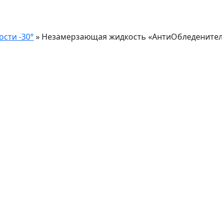
сти -30°
»
Незамерзающая жидкость «АнтиОбледенитель