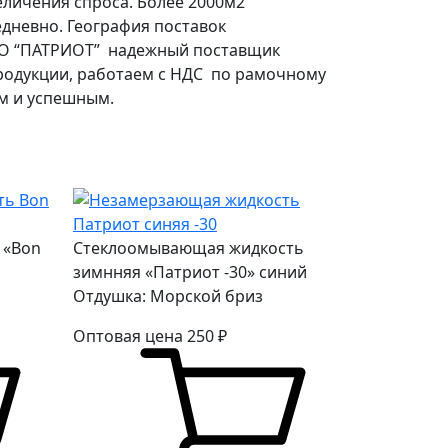
еличения спроса. Более 2000м2
едневно. География поставок
ПКО “ПАТРИОТ” надежный поставщик
продукции, работаем с НДС по рамочному
ым и успешным.
 «Bon
Стеклоомывающая жидкость
зимнняя «Патриот -30» синий
Отдушка: Морской бриз
Оптовая цена
250
₽