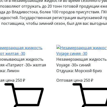
ости в незамерзающей жидкости во время сезонного ув
позволяют отгружать до 20 тонн готовой продукции еж
да до Владивостока, более 100 городов присутствия. 
жидкостей. Государственная регистрация выпускаемой 
 поставщика, чтобы зимний сезон, был для вас выгодн
оомывающая жидкость
Незамерзающая жидкость
яя «Патриот -30» желтая
Voyage -30» синий
ка: Лимон
Отдушка: Морской бриз
ая цена
250
₽
Оптовая цена
250
₽