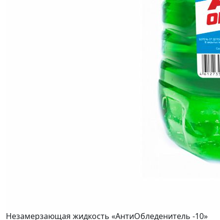
Незамерзающая жидкость «АнтиОбледенитель -10»